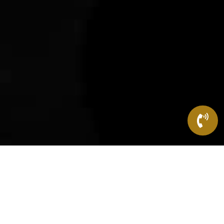

Réservation d’un VTC à Lille et dans la
métropole Lilloise
Bienvenue chez Centrale Vtc Lille, les chauffeurs qui vous
ramènent à bon port en toute sécurité et avec le sourire ! Si
vous cherchez un moyen de transport fiable et confortable à